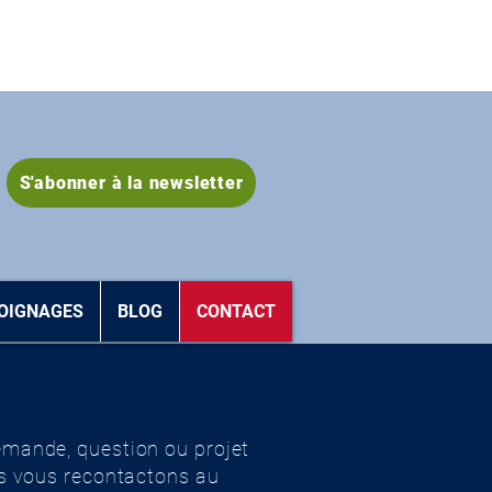
S'abonner à la newsletter
OIGNAGES
BLOG
CONTACT
mande, question ou projet
us vous recontactons au