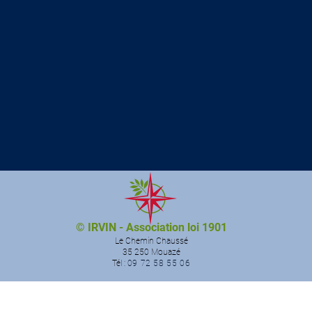
© IRVIN - Association loi 1901
Le Chemin Chaussé
35 250 Mouazé
Tél :
09 72 58 55 06