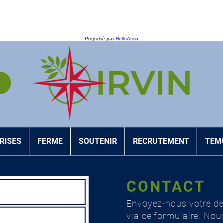
Propulsé par
HelloAsso
RISES
FERME
SOUTENIR
RECRUTEMENT
TEM
CONTACT
Envoyez-nous votre de
via ce formulaire. No