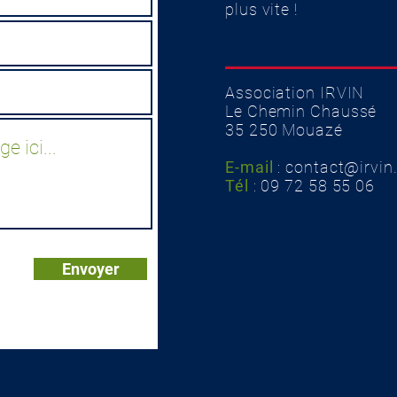
plus vite !
Association IRVIN
Le Chemin Chaussé
35 250 Mouazé
E-mail
: contact
@irvin.
Tél
: 09 72 58 55 06
Envoyer