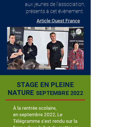
aux jeunes de l'association,
présents à cet évènement.
Article Ouest France
STAGE EN PLEINE
NATURE
SEPTEMBRE 2022
À la rentrée scolaire,
en
s
ept
embre 2022, Le
Télégramme
s'est rendu sur la