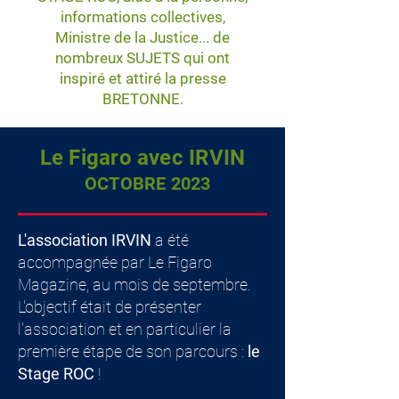
informations collectives,
Ministre de la Justice... de
nombreux SUJETS qui ont
inspiré et attiré la presse
BRETONNE.
Le Figaro avec IRVIN
OCTOBRE 2023
L'association IRVIN
a été
accompagnée par Le Figaro
Magazine, au mois de septembre.
L'objectif était de présenter
l'association et en particulier la
première étape de son parcours :
le
Stage ROC
!