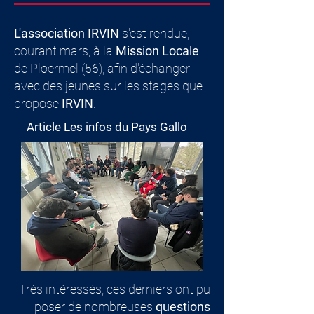
L'association IRVIN
s'est rendue,
courant mars, à la
M
ission Locale
de Ploërmel (56), afin d'échanger
avec des jeunes sur les stages que
propose
IRVIN
.
Article Les infos du Pays Gallo
Très intéressés, ces derniers ont pu
poser de nombreuses
questions