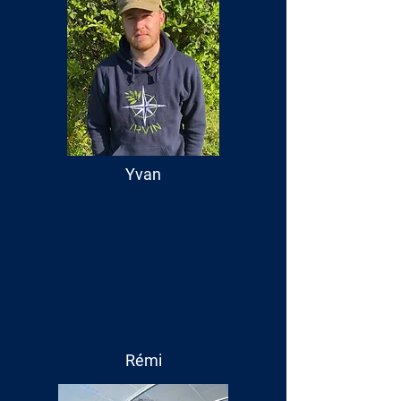
Yvan
Rémi