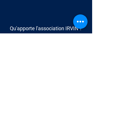
Qu'apporte l'
association IRVIN
?
Un
petit message
pour les futurs
stagiaires ?