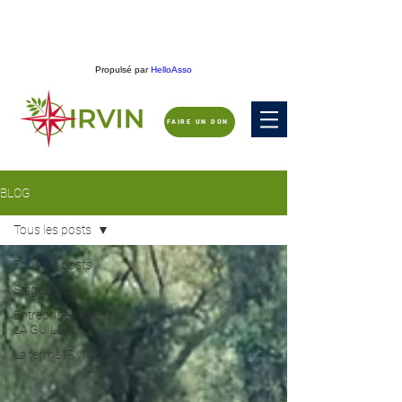
Propulsé par
HelloAsso
FAIRE UN DON
BLOG
Tous les posts
Tous les posts
Stage ROC
Entreprise école -
LA GUILDE
La ferme IRVIN