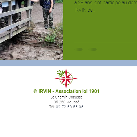
à 28 ans, ont participé au der
IRVIN de...
© IRVIN - Association loi 1901
Le Chemin Chaussé
35 250 Mouazé
Tél :
09 72 58 55 06