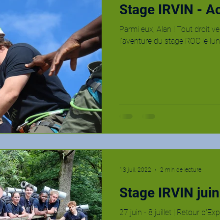
Stage IRVIN - A
Parmi eux, Alan ! Tout droit ve
l’aventure du stage ROC le lund
13 juil. 2022
2 min de lecture
Stage IRVIN jui
27 juin - 8 juillet | Retour d'