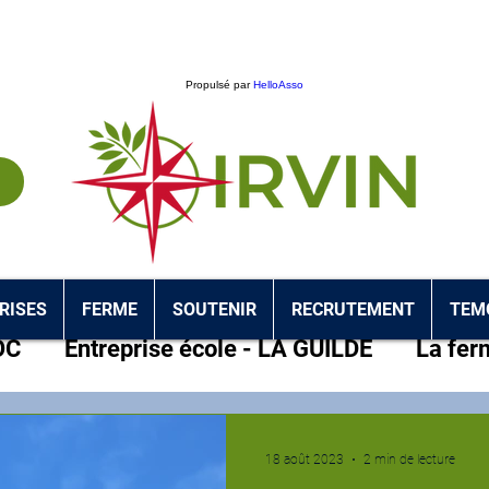
Propulsé par
HelloAsso
RISES
FERME
SOUTENIR
RECRUTEMENT
TEM
OC
Entreprise école - LA GUILDE
La fer
18 août 2023
2 min de lecture