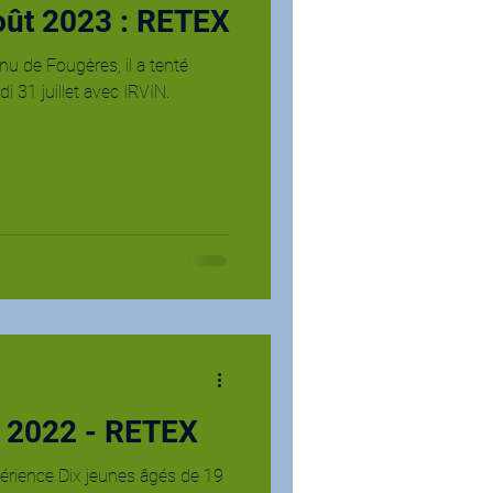
oût 2023 : RETEX
nu de Fougères, il a tenté
i 31 juillet avec IRVIN.
n 2022 - RETEX
Expérience Dix jeunes âgés de 19