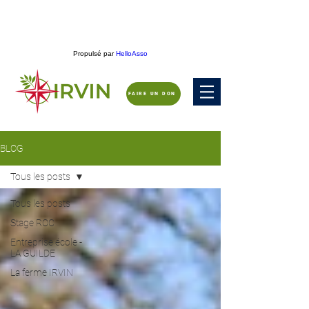
Propulsé par
HelloAsso
FAIRE UN DON
BLOG
Tous les posts
Tous les posts
Stage ROC
Entreprise école -
LA GUILDE
La ferme IRVIN